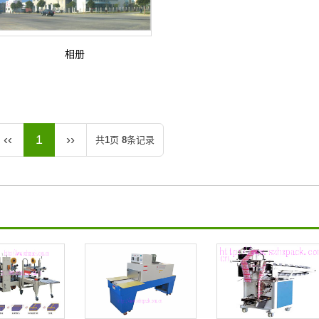
相册
‹‹
1
››
共
1
页
8
条记录